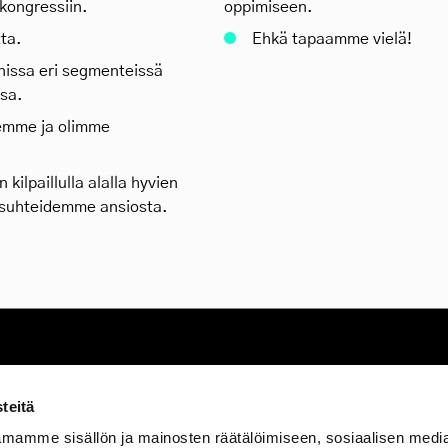
 kongressiin.
oppimiseen.
tta.
Ehkä tapaamme vielä!
issa eri segmenteissä
ssa.
lemme ja olimme
kilpaillulla alalla hyvien
ssuhteidemme ansiosta.
TOIMISTO
teitä
Vuorikatu 4 LT 4
00100 Helsinki
mamme sisällön ja mainosten räätälöimiseen, sosiaalisen medi