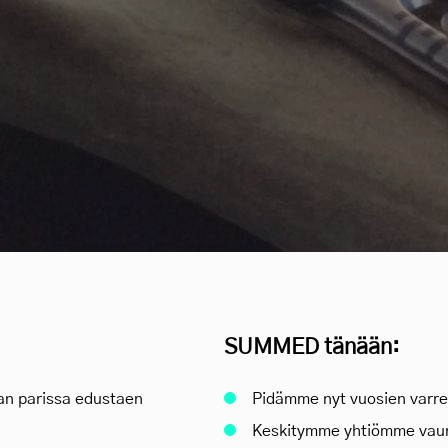
SUMMED tänään:
an parissa edustaen
Pidämme nyt vuosien varre
Keskitymme yhtiömme vaur