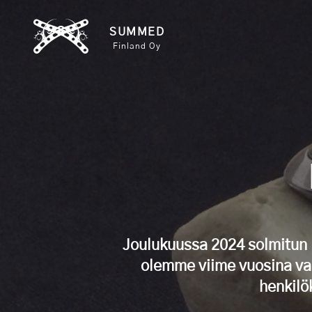
Skip
SUMMED
to
Finland Oy
content
Joulukuussa 2024 solmitun
olemme viime vuosina val
henkilö