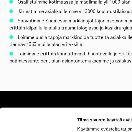
Osallistuimme kotimaassa ja maailmalla yli 1000 alan
Järjestimme asiakkaillemme yli 3000 koulutustilaisuu
Saavutimme Suomessa markkinajohtajan aseman mon
erittäin kilpaillulla alalla traumatologiassa ja käsikirurgia
Loimme uusia tapoja markkinoida tuotteita asiakkail
tiennäyttäjiä muille alan yrityksille.
Toimimme erittäin kannattavasti haastavalla ja erittäin 
päämiessuhteiden, alan asiantuntemuksemme ja asiaka
Tämä sivusto käyttää eväs
Käytämme evästeitä tarjoa