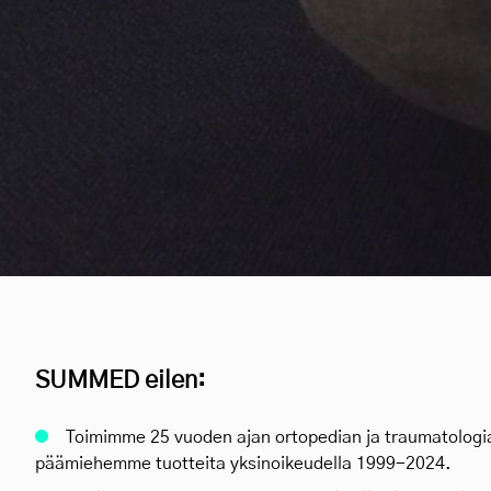
SUMMED eilen:
Toimimme 25 vuoden ajan ortopedian ja traumatologi
päämiehemme tuotteita yksinoikeudella 1999-2024.