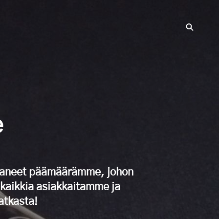
e
ttaneet päämäärämme, johon
 kaikkia asiakkaitamme ja
atkasta!