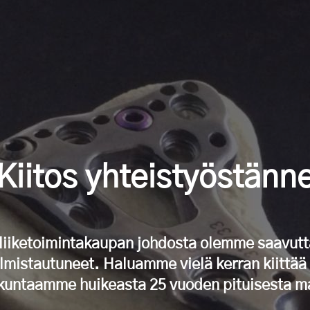
Kiitos yhteistyöstänn
 liiketoimintakaupan johdosta olemme saavu
mistautuneet. Haluamme vielä kerran kiittää
kuntaamme huikeasta 25 vuoden pituisesta m