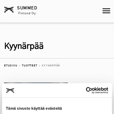
SUMMED
Finland Oy
Kyynärpää
Skip
to
content
ETUSIVU
TUOTTEET
KYYNÄRPÄÄ
Tämä sivusto käyttää evästeitä