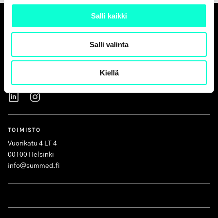
Salli kaikki
Salli valinta
Kiellä
SUMMED Finland Oy
TOIMISTO
Vuorikatu 4 LT 4
00100 Helsinki
info@summed.fi